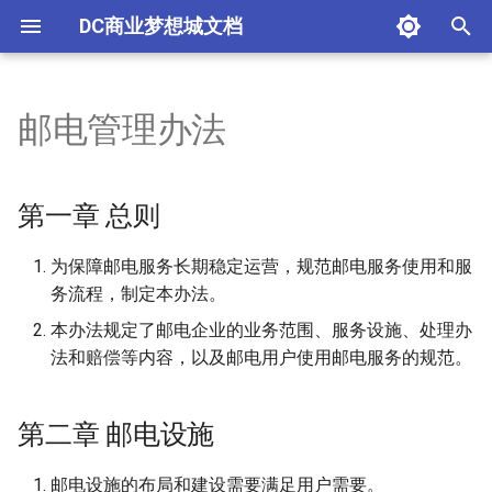
DC商业梦想城文档
键
入
邮电管理办法
进入服务器
生存界
运营事务局
工程建设
玩家违规处罚规则
第一章 总则
组织结构
下载安装游戏
账户管理
游戏生活
冰上赛艇
工作组例会
玩家委员会
服有企业
DC交通大学
大型工程建设项目申请
组织群聊信息修改申请
申请聚落成立
官网投稿
自定义唱片申请
背包回档申请
学业奖励申请
以
开
账户服务
活动界
玩家团体
信息提交
聚落管理规则
第二章 邮电设施
历史沿革
进入服务器
账户注册
经济生活
舞梦DC
聚落玩家委员会
玩家企业
南岛科学技术大学
涉铁施工申请
游戏安装申请
社区账户申请
自定义旗帜载具生产申请
第一章 总则
始
反作弊
企业
玩家组织
第三章 邮电服务
模组推荐
账户安全
游戏安全
CSGO ON DC
DC体育联合会
DC公共课平台
灵气台安装申请
NPC商店申请
为保障邮电服务长期稳定运营，规范邮电服务使用和服
搜
务流程，制定本办法。
教科研机构
内容建设
第四章 邮件
资源包汇总
网站注册
娱乐活动
派对游戏
位置信息系统数据点申请
索
本办法规定了邮电企业的业务范围、服务设施、处理办
法和赔偿等内容，以及邮电用户使用邮电服务的规范。
组织群聊汇总
按需定制
第五章 信箱
无法连接服务器
交通物流
鞘翅竞速
机场仪表飞行系统数据录
管理员帮助
第六章 汇兑
基岩版连接
便利工具
绝地求生
自定义火车站发车音乐
第二章 邮电设施
奖励与补助
第七章 快递业务
信息文化
彩蛋射击
载具修理店申请
邮电设施的布局和建设需要满足用户需要。