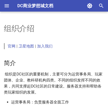
DC商业梦想城文档
键
入
组织介绍
进入服务器
生存界
工作组例会
玩家委员会
服有企业
DC交通大学
工程建设
组织规程
组织结构
下载安装游戏
账户管理
游戏生活
冰上赛艇
玩家委员会会议
沃克城
联合会杯
DC银行
啪啪杂货铺
教育教学
大型工程建设项目申请
组织群聊信息修改申请
申请聚落成立
官网投稿
自定义唱片申请
背包回档申请
学业奖励申请
玩家违规处罚规则
白名单管理办法
以
开
账户服务
活动界
聚落玩家委员会
玩家企业
南岛科学技术大学
信息提交
执行规则
历史沿革
进入服务器
账户注册
经济生活
舞梦DC
历届玩家委员会
文明城
周年活动
DC铁路集团
妙哉源商业集团
公共服务
涉铁施工申请
游戏安装申请
社区账户申请
自定义旗帜载具生产申请
聚落管理规则
大型工程建设项目管理办
官网
|
卫星地图
|
加入我们
始
反作弊
DC体育联合会
DC公共课平台
玩家组织
管理办法
模组推荐
账户安全
游戏安全
CSGO ON DC
界别委员会
新年活动
DC穿梭线
灵气台安装申请
NPC商店申请
玩家委员会委员管理办法
搜
简介
内容建设
玩家守则
资源包汇总
网站注册
娱乐活动
派对游戏
换届工作
单项锦标赛
DC邮电集团
位置信息系统数据点申请
官网投稿奖励办法
索
​ 组织是DC社区的重要机制，主要可分为运营事务局、玩家
按需定制
无法连接服务器
交通物流
鞘翅竞速
平安行集团
机场仪表飞行系统数据录
玩家学业奖励办法
团体、企业、教科研机构四类。不同的组织发挥不同的效
果，共同支撑起DC社区的日常建设。服务器支持和帮助各
管理员帮助
基岩版连接
便利工具
绝地求生
DC能源
自定义火车站发车音乐
铁路管理办法
类玩家组织的发展。
运营事务局：负责服务器全面工作
奖励与补助
信息文化
彩蛋射击
小橙集团
载具修理店申请
邮电管理办法